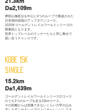
21.3km
D±2,109m
​摩耶山掬星台を中心に4つのループで構成された
日本国内屈指のアップダウンコース。
2025年ゴールデントレイルワールドシリーズの
開幕戦となります。
​世界トップレベルのランナーたちと同じ舞台で
競い合うチャンスです。
KOBE 15K
​Single
15.2km
D±1,439m
ゴールデントレイルワールドシリーズのコース
のうち3つのループを走る15kmコース。​
その距離からは想像できないくらい六甲の山を
楽しみ尽くせるレイアウトにチャレンジしてみ