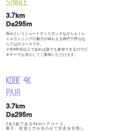
​Single
3.7km
D±295m
4kmというショートディスタンスながらもトレ
イルランニングの魅力が味わえる神戸六甲山な
らではのコース​です。
​小学4年生以上であれば誰でも参加できるのでビ
ギナーでも安心してご参加いただけます。
KOBE 4K
Pair
3.7km
D±295m
2名1組で走る4kmペアコース。
親子、友達と力を合わせて完走を目指し