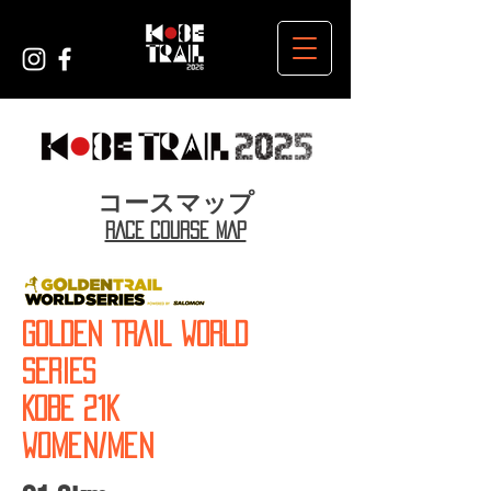
​コースマップ
RACE course MAP
GOLDEN TRAIL WORLD
SERIES
KOBE 21k
WOMen/Men