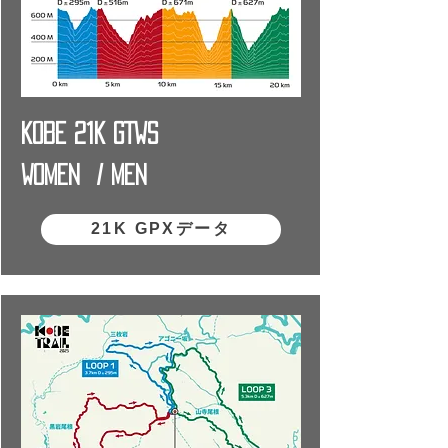
KOBE 21K GTWS
W
OMen
/ Men
21K GPXデータ