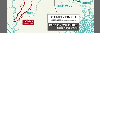
KOBE 15K
SINGLE / EKIDEN
15K GPXデータ