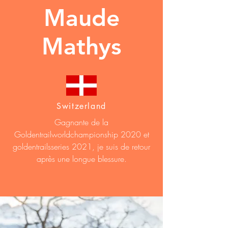
Maude
Mathys
Switzerland
Gagnante de la
Goldentrailworldchampionship 2020 et
goldentrailsseries 2021, je suis de retour
après une longue blessure.